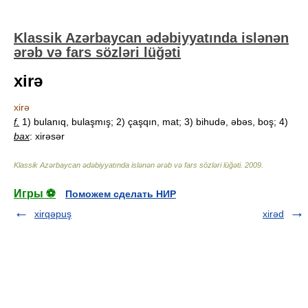
Klassik Azərbaycan ədəbiyyatında islənən
ərəb və fars sözləri lüğəti
xirə
xirə
f.
1) bulanıq, bulaşmış; 2) çaşqın, mat; 3) bihudə, əbəs, boş; 4)
bax
: xirəsər
Klassik Azərbaycan ədəbiyyatında islənən ərəb və fars sözləri lüğəti
.
2009
.
Игры ⚽
Поможем сделать НИР
xirqəpuş
xirəd