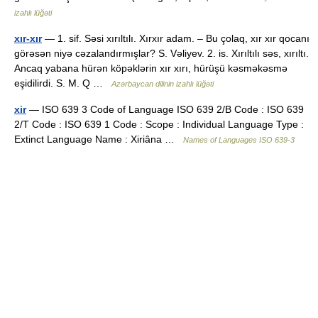
izahlı lüğəti
xır-xır
— 1. sif. Səsi xırıltılı. Xırxır adam. – Bu çolaq, xır xır qocanı
görəsən niyə cəzalandırmışlar? S. Vəliyev. 2. is. Xırıltılı səs, xırıltı.
Ancaq yabana hürən köpəklərin xır xırı, hürüşü kəsməkəsmə
eşidilirdi. S. M. Q …
Azərbaycan dilinin izahlı lüğəti
xir
— ISO 639 3 Code of Language ISO 639 2/B Code : ISO 639
2/T Code : ISO 639 1 Code : Scope : Individual Language Type :
Extinct Language Name : Xiriâna …
Names of Languages ISO 639-3