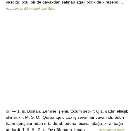
yasdığı, oxu, bir də qavaxdan salınan ağajı birrix’də xırəzəndi …
Azərbaycan dilinin dialektoloji lüğəti
xır
— 1. is. Bostan. Zəmilər işlənir, toxum səpilir; Qız, qadın əlləşib
əkirlər xır. M. S. O.. Qurbanqulu çox iş sevən bir cavan idi. Sübh
hamı qonşularından ertə durub oduna, biçinə, alağa, xıra, bağa
gedərdi. T. Ş. S.. 2. is. Yiv (tüfəngdə, topda,… …
Azərbaycan dilinin