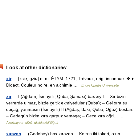
Look at other dictionaries:
xir
— [ksiʀ; gziʀ] n. m. ÉTYM. 1721, Trévoux; orig. inconnue. ❖ ♦
Didact. Couleur noire, en alchimie …
Encyclopédie Universelle
xır
— I (Ağdam, İsmayıllı, Quba, Şamaxı) bax xiy I. – Xır bizin
yerrərdə ulmaz, bizdə çəltik əkmiyədülər (Quba); – Gəl xıra su
qoşağ, yanmasın (İsmayıllı) II (Ağdaş, Bakı, Quba, Oğuz) bostan.
– Gedəgün bizim xıra qarpuz yeməgə; – Gecə xıra oğri… …
Azərbaycan dilinin dialektoloji lüğəti
xırəzən
— (Gədəbəy) bax xırazan. – Kota:n iki təkəri, o:un