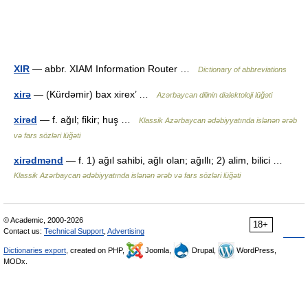
XIR
— abbr. XIAM Information Router …
Dictionary of abbreviations
xirə
— (Kürdəmir) bax xirex’ …
Azərbaycan dilinin dialektoloji lüğəti
xirəd
— f. ağıl; fikir; huş …
Klassik Azərbaycan ədəbiyyatında islənən ərəb
və fars sözləri lüğəti
xirədmənd
— f. 1) ağıl sahibi, ağlı olan; ağıllı; 2) alim, bilici …
Klassik Azərbaycan ədəbiyyatında islənən ərəb və fars sözləri lüğəti
© Academic, 2000-2026
18+
Contact us:
Technical Support
,
Advertising
Dictionaries export
, created on PHP,
Joomla,
Drupal,
WordPress,
MODx.